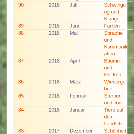
90
2018
Juli
Schwingu
ng und
Klänge
89
2018
Juni
Farben
88
2018
Mai
Sprache
und
Kommunik
ation
87
2018
April
Bäume
und
Hecken
86
2018
März
Wiederge
burt
85
2018
Februar
Sterben
und Tod
84
2018
Januar
Tiere auf
dem
Landsitz
83
2017
Dezember
Schönheit