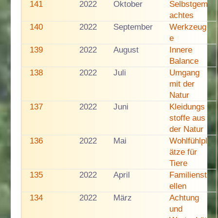
141
2022
Oktober
Selbstgem
achtes
140
2022
September
Werkzeug
e
139
2022
August
Innere
Balance
138
2022
Juli
Umgang
mit der
Natur
137
2022
Juni
Kleidungs
stoffe aus
der Natur
136
2022
Mai
Wohlfühlpl
ätze für
Tiere
135
2022
April
Familienst
ellen
134
2022
März
Achtung
und