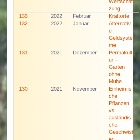
Wertschät
zung
133
2022
Februar
Kraftorte
132
2022
Januar
Alternativ
e
Geldsyste
me
131
2021
Dezember
Permakult
ur –
Garten
ohne
Mühe
130
2021
November
Einheimis
che
Pflanzen
vs.
ausländis
che
Geschwist
er