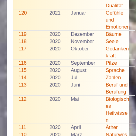
Dualität
120
2021
Januar
Gefühle
und
Emotionen
119
2020
Dezember
Bäume
118
2020
November
Seele
117
2020
Oktober
Gedanken
kraft
116
2020
September
Pilze
115
2020
August
Sprache
114
2020
Juli
Zahlen
113
2020
Juni
Beruf und
Berufung
112
2020
Mai
Biologisch
es
Heilwisse
n
111
2020
April
Äther
110
2020
März
Naturwes