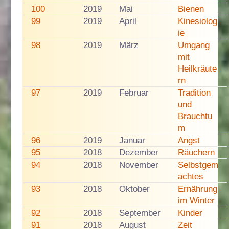
100
2019
Mai
Bienen
99
2019
April
Kinesiolog
ie
98
2019
März
Umgang
mit
Heilkräute
rn
97
2019
Februar
Tradition
und
Brauchtu
m
96
2019
Januar
Angst
95
2018
Dezember
Räuchern
94
2018
November
Selbstgem
achtes
93
2018
Oktober
Ernährung
im Winter
92
2018
September
Kinder
91
2018
August
Zeit