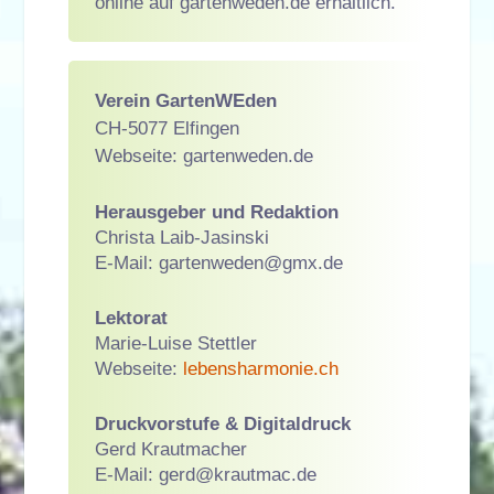
online auf gartenweden.de erhältlich.
Verein GartenWEden
CH-5077 Elfingen
Webseite: gartenweden.de
Herausgeber und Redaktion
Christa Laib-Jasinski
E-Mail:
ed.xmg@nedewnetrag
Lektorat
Marie-Luise Stettler
Webseite:
lebensharmonie.ch
Druckvorstufe & Digitaldruck
Gerd Krautmacher
E-Mail:
ed.camtuark@dreg