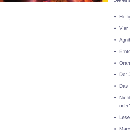
Die ein
Heil
Vier
Agni
Ernt
Oran
Der 
Das K
Nicht
oder
Lese
Marg