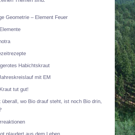
zelnen Themen sind:
ige Geometrie – Element Feuer
 Elemente
hotra
ezeitrezepte
gerotes Habichtskraut
Jahreskreislauf mit EM
raut tut gut!
 überall, wo Bio drauf steht, ist noch Bio drin,
?
rreaktionen
ot plaudert aus dem Leben