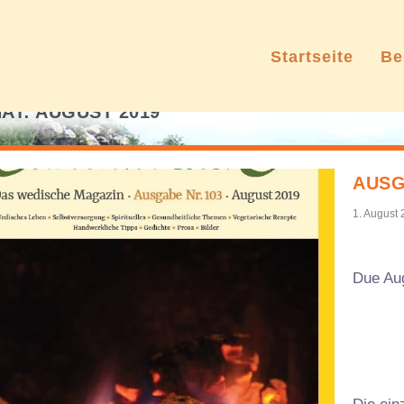
Startseite
Be
AT:
AUGUST 2019
AUSG
1. August
Due Au