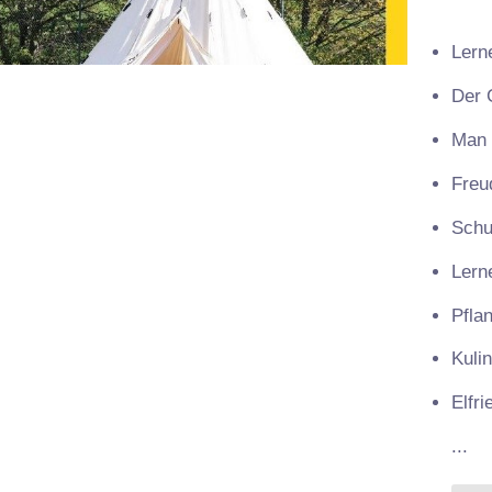
Lern
Der 
Man 
Freu
Schu
Lern
Pfla
Kuli
Elfri
...