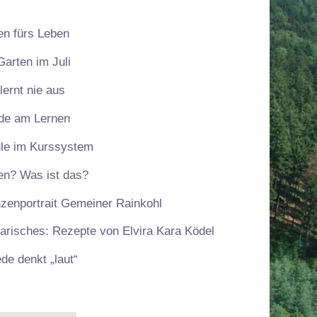
en fürs Leben
Garten im Juli
lernt nie aus
de am Lernen
le im Kurssystem
en? Was ist das?
nzenportrait Gemeiner Rainkohl
narisches: Rezepte von Elvira Kara Ködel
ede denkt „laut“