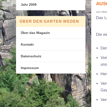
AUS
Jahr 2009
von
Mari
Das L
ÜBER DEN GARTEN WEDEN
Über das Magazin
Die ei
Kontakt
Der
Datenschutz
Vom
un
Impressum
Her
Ver
Ge
Ver