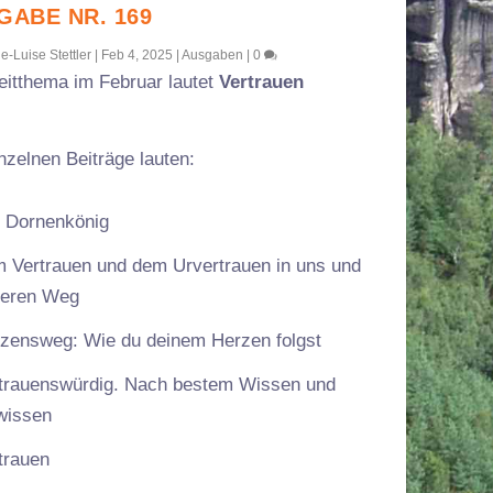
GABE NR. 169
e-Luise Stettler
|
Feb 4, 2025
|
Ausgaben
|
0
eitthema im Februar lautet
Vertrauen
nzelnen Beiträge lauten:
 Dornenkönig
 Vertrauen und dem Urvertrauen in uns und
seren Weg
zensweg: Wie du deinem Herzen folgst
trauenswürdig. Nach bestem Wissen und
wissen
trauen