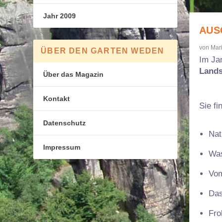
Jahr 2009
AUS
von
Mari
ÜBER DEN GARTEN WEDEN
Im Ja
Lands
Über das Magazin
Kontakt
Sie fi
Datenschutz
Nat
Impressum
Was
Vom
Das
Fro