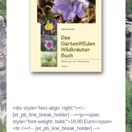
<div style="text-align: right;"><!--
[et_pb_line_break_holder] --><p><span
style="font-weight: bold;">19.80 Euro</span>
<br /><!-- [et_pb_line_break_holder] -->